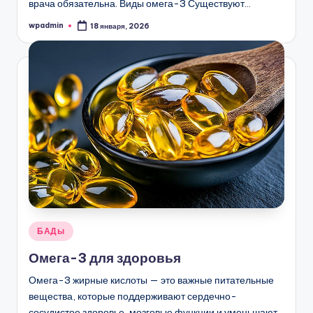
врача обязательна. Виды омега-3 Существуют…
wpadmin
18 января, 2026
Запись
от
Опубликовано
БАДы
в
Омега-3 для здоровья
Омега-3 жирные кислоты — это важные питательные
вещества, которые поддерживают сердечно-
сосудистое здоровье, мозговые функции и уменьшают