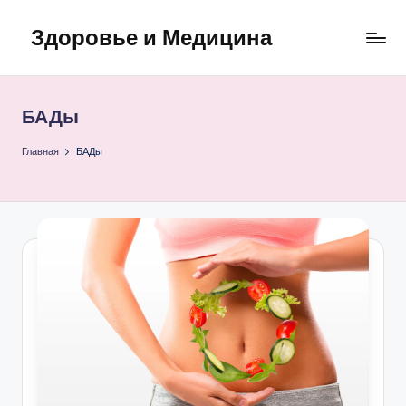
Здоровье и Медицина
Перейти
к
Ваш
содержимому
надежный
источник
БАДы
информации
о
Главная
БАДы
здоровье
и
медицине